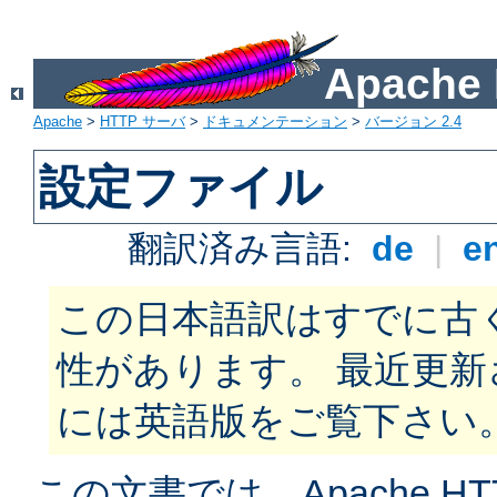
Apach
Apache
>
HTTP サーバ
>
ドキュメンテーション
>
バージョン 2.4
設定ファイル
翻訳済み言語:
de
|
e
この日本語訳はすでに古
性があります。 最近更
には英語版をご覧下さい
この文書では、Apache H