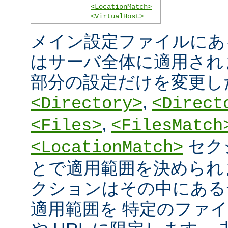
<LocationMatch>
<VirtualHost>
メイン設定ファイルにあ
はサーバ全体に適用され
部分の設定だけを変更し
,
<Directory>
<Direct
,
<Files>
<FilesMatch
セク
<LocationMatch>
とで適用範囲を決められ
クションはその中にある
適用範囲を 特定のファ