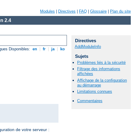
Modules
|
Directives
|
FAQ
|
Glossaire
|
Plan du site
n 2.4
Directives
AddModuleInfo
gues Disponibles:
en
|
fr
|
ja
|
ko
Sujets
Problèmes liés à la sécurité
Filtrage des informations
affichées
Affichage de la configuration
au démarrage
Limitations connues
Commentaires
guration de votre serveur :