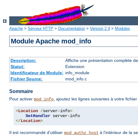
Apache
>
Serveur HTTP
>
Documentation
>
Version 2.4
>
Modules
Module Apache mod_info
Description:
Affiche une présentation complète de
Statut:
Extension
Identificateur de Module:
info_module
Fichier Source:
mod_info.c
Sommaire
Pour activer
, ajoutez les lignes suivantes à votre fichie
mod_info
<
Location
/
server-info
>
SetHandler
</
Location
>
Il est recommandé d'utiliser
à l'intérieur de la s
mod_authz_host