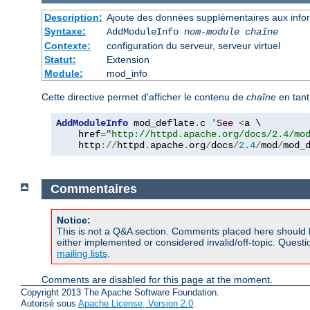
Description:
Ajoute des données supplémentaires aux inform
Syntaxe:
AddModuleInfo
nom-module
chaîne
Contexte:
configuration du serveur, serveur virtuel
Statut:
Extension
Module:
mod_info
Cette directive permet d'afficher le contenu de
chaîne
en tant
AddModuleInfo
 mod_deflate
.
c 
'
See
<
a \

    href
=
"http://httpd.apache.org/docs/2.4/mo
    http
://
httpd
.
apache
.
org
/
docs
/
2.4
/
mod
/
mod_
Commentaires
Notice:
This is not a Q&A section. Comments placed here should 
either implemented or considered invalid/off-topic. Ques
mailing lists
.
Comments are disabled for this page at the moment.
Copyright 2013 The Apache Software Foundation.
Autorisé sous
Apache License, Version 2.0
.