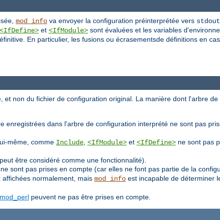
lisée,
va envoyer la configuration préinterprétée vers
mod_info
stdout
et
sont évaluées et les variables d'environn
<IfDefine>
<IfModule>
initive. En particulier, les fusions ou écrasementsde définitions en cas
, et non du fichier de configuration original. La manière dont l'arbre de
e enregistrées dans l'arbre de configuration interprété ne sont pas pri
ion lui-même, comme
,
et
ne sont pas p
Include
<IfModule>
<IfDefine>
peut être considéré comme une fonctionnalité).
ne sont pas prises en compte (car elles ne font pas partie de la confi
 affichées normalement, mais
est incapable de déterminer l
mod_info
mod_perl
peuvent ne pas être prises en compte.