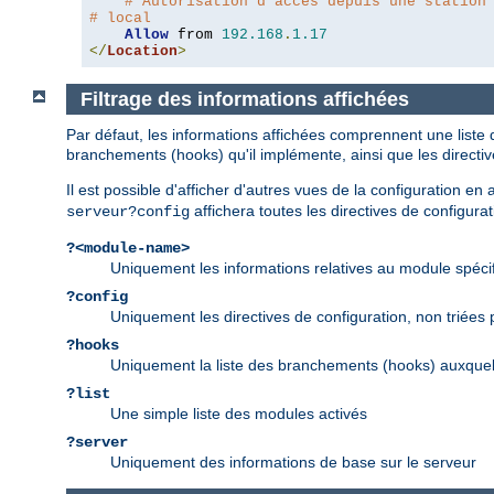
# Autorisation d'accès depuis une station
# local
Allow
 from 
192.168
.
1.17
</
Location
>
Filtrage des informations affichées
Par défaut, les informations affichées comprennent une liste 
branchements (hooks) qu'il implémente, ainsi que les directi
Il est possible d'afficher d'autres vues de la configuration e
affichera toutes les directives de configurat
serveur?config
?<module-name>
Uniquement les informations relatives au module spéci
?config
Uniquement les directives de configuration, non triées
?hooks
Uniquement la liste des branchements (hooks) auxquel
?list
Une simple liste des modules activés
?server
Uniquement des informations de base sur le serveur