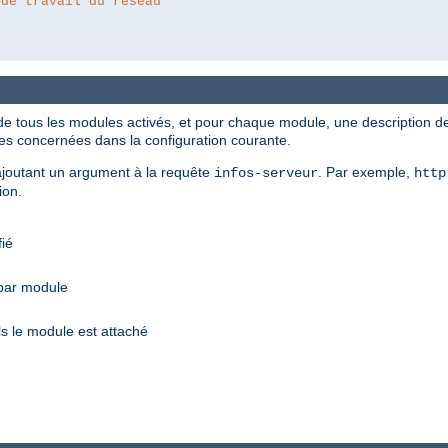
 de travail du réseau
de tous les modules activés, et pour chaque module, une description des
ves concernées dans la configuration courante.
n ajoutant un argument à la requête
. Par exemple,
infos-serveur
http
ion.
fié
 par module
s le module est attaché