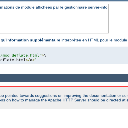
ations de module affichées par le gestionnaire server-info
 qu'
Information supplémentaire
interprétée en HTML pour le modul
d/mod_deflate.html"
>
\

deflate
.
html
</
a
>
'
be pointed towards suggestions on improving the documentation or ser
tions on how to manage the Apache HTTP Server should be directed at e