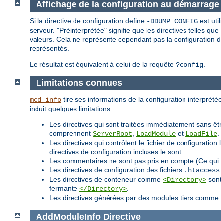
Affichage de la configuration au démarrage
Si la directive de configuration define
est uti
-DDUMP_CONFIG
serveur. "Préinterprétée" signifie que les directives telles que
valeurs. Cela ne représente cependant pas la configuration déf
représentés.
Le résultat est équivalent à celui de la requête
.
?config
Limitations connues
tire ses informations de la configuration interprétée
mod_info
induit quelques limitations :
Les directives qui sont traitées immédiatement sans êtr
comprennent
,
et
.
ServerRoot
LoadModule
LoadFile
Les directives qui contrôlent le fichier de configurat
directives de configuration incluses le sont.
Les commentaires ne sont pas pris en compte (Ce qui 
Les directives de configuration des fichiers
.htaccess
Les directives de conteneur comme
sont
<Directory>
fermante
.
</Directory>
Les directives générées par des modules tiers comme
AddModuleInfo
Directive