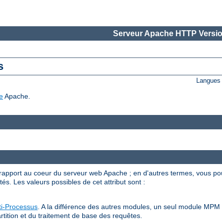
Serveur Apache HTTP Versio
s
Langues 
e
Apache.
apport au coeur du serveur web Apache ; en d'autres termes, vous po
s. Les valeurs possibles de cet attribut sont :
i-Processus
. A la différence des autres modules, un seul module MPM p
rtition et du traitement de base des requêtes.