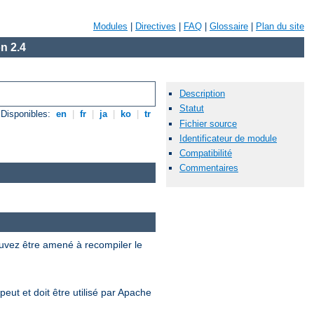
Modules
|
Directives
|
FAQ
|
Glossaire
|
Plan du site
n 2.4
Description
Statut
Disponibles:
en
|
fr
|
ja
|
ko
|
tr
Fichier source
Identificateur de module
Compatibilité
Commentaires
uvez être amené à recompiler le
eut et doit être utilisé par Apache