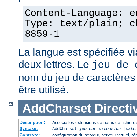
Content-Language: e
Type: text/plain; c
8859-1
La langue est spécifiée v
deux lettres. Le
jeu de 
nom du jeu de caractères p
être utilisé.
AddCharset
Directi
Description:
Associe les extensions de noms de fichiers 
Syntaxe:
AddCharset
jeu-car
extension
[
exte
Contexte:
configuration du serveur, serveur virtuel, ré