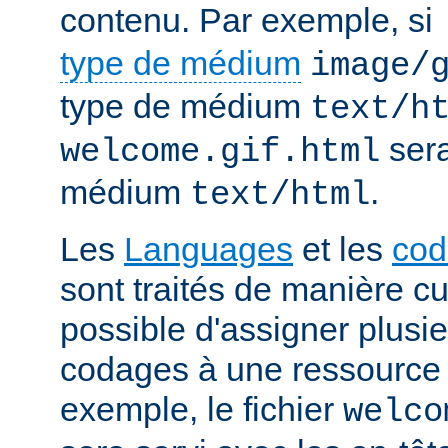
contenu. Par exemple, si
type de médium
image/
type de médium
text/h
sera
welcome.gif.html
médium
.
text/html
Les
Languages
et les
cod
sont traités de manière cum
possible d'assigner plusi
codages à une ressource p
exemple, le fichier
welco