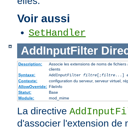
elles.
Voir aussi
SetHandler
AddInputFilter
Direc
Description:
Associe les extensions de noms de fichiers au
clients
Syntaxe:
AddInputFilter
filtre
[;
filtre
...]
Contexte:
configuration du serveur, serveur virtuel, ré
AllowOverride:
FileInfo
Statut:
Base
Module:
mod_mime
La directive
AddInputFi
d'associer l'extension de 