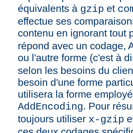
équivalents à
et
gzip
co
effectue ses comparaiso
contenu en ignorant tout 
répond avec un codage, Ap
ou l'autre forme (c'est à d
selon les besoins du client
besoin d'une forme partic
utilisera la forme employé
. Pour rés
AddEncoding
toujours utiliser
e
x-gzip
ces deux codages spécifi