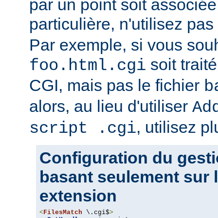
par un point soit associ
particulière, n'utilisez pas
Par exemple, si vous souh
soit trait
foo.html.cgi
CGI, mais pas le fichier
b
alors, au lieu d'utiliser
Ad
, utilisez pl
script .cgi
Configuration du gesti
basant seulement sur l
extension
<
FilesMatch
 \.cgi$
>