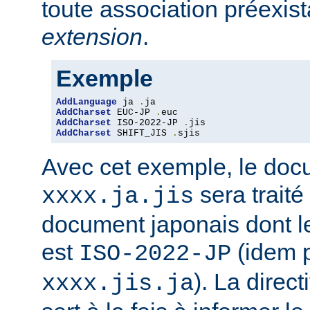
toute association préexis
extension
.
Exemple
AddLanguage
 ja 
.
AddCharset
 EUC-JP 
.
AddCharset
 ISO-2022-JP 
.
AddCharset
 SHIFT_JIS 
.
sjis
Avec cet exemple, le do
sera traité
xxxx.ja.jis
document japonais dont le
est
(idem 
ISO-2022-JP
). La direc
xxxx.jis.ja