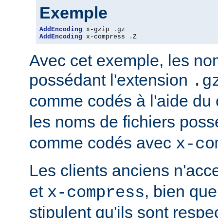
Exemple
AddEncoding
 x-gzip 
.
AddEncoding
 x-compress 
.
Z
Avec cet exemple, les nom
possédant l'extension
.g
comme codés à l'aide du
les noms de fichiers poss
comme codés avec
x-co
Les clients anciens n'ac
et
, bien que
x-compress
stipulent qu'ils sont resp