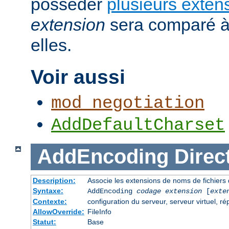
posséder
plusieurs exten
extension
sera comparé à
elles.
Voir aussi
mod_negotiation
AddDefaultCharset
AddEncoding
Direc
Description:
Associe les extensions de noms de fichiers
Syntaxe:
AddEncoding
codage
extension
[
exte
Contexte:
configuration du serveur, serveur virtuel, ré
AllowOverride:
FileInfo
Statut:
Base