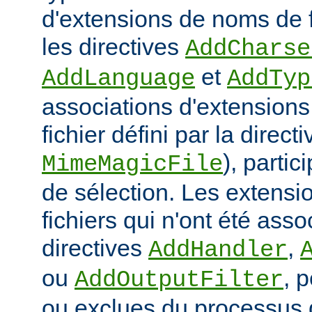
d'extensions de noms de f
les directives
AddCharse
et
AddLanguage
AddTyp
associations d'extensions 
fichier défini par la directi
), parti
MimeMagicFile
de sélection. Les extens
fichiers qui n'ont été ass
directives
,
AddHandler
ou
, 
AddOutputFilter
ou exclues du processus 