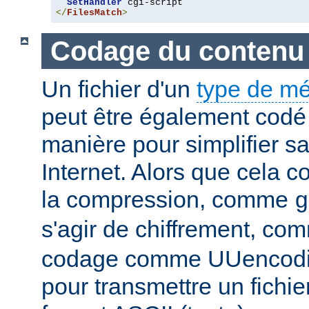
SetHandler
</
FilesMatch
>
Codage du contenu
Un fichier d'un
type de m
peut être également codé 
manière pour simplifier s
Internet. Alors que cela 
la compression, comme
g
s'agir de chiffrement, c
codage comme UUencodin
pour transmettre un fichie