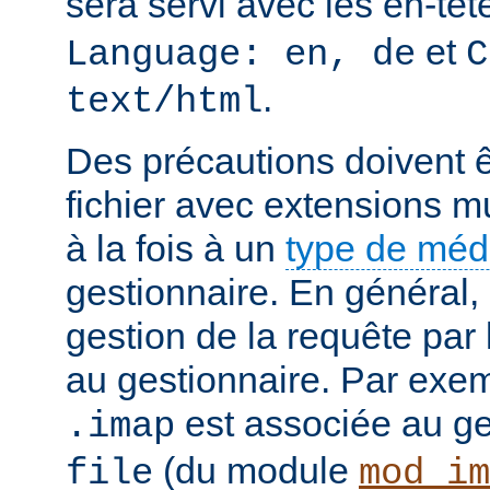
sera servi avec les en-tê
et
Language: en, de
C
.
text/html
Des précautions doivent ê
fichier avec extensions mu
à la fois à un
type de mé
gestionnaire. En général, 
gestion de la requête par
au gestionnaire. Par exemp
est associée au g
.imap
(du module
file
mod_im