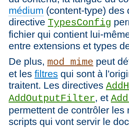
médium
(content-type) des
directive
per
TypesConfig
fichier qui contient lui-mêm
entre extensions et types d
De plus,
peut déf
mod_mime
et les
filtres
qui sont à l'orig
traitent. Les directives
AddH
, et
AddOutputFilter
Add
permettent de contrôler les
scripts qui vont servir le do