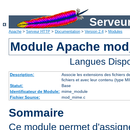
Serveu
Apache
>
Serveur HTTP
>
Documentation
>
Version 2.4
>
Modules
Module Apache mo
Langues Dispo
Description:
Associe les extensions des fichiers 
fichiers et avec leur contenu (type M
Statut:
Base
Identificateur de Module:
mime_module
Fichier Source:
mod_mime.c
Sommaire
Ce module permet d'assig