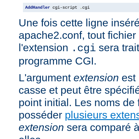
AddHandler
 cgi-script 
.
cgi
Une fois cette ligne insér
apache2.conf, tout fichie
l'extension
sera trai
.cgi
programme CGI.
L'argument
extension
est 
casse et peut être spécifi
point initial. Les noms de
posséder
plusieurs exten
extension
sera comparé à