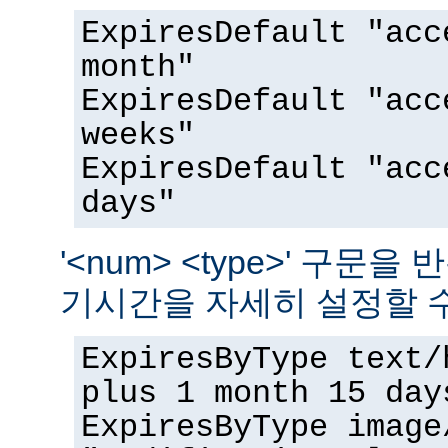
ExpiresDefault "acc
month"
ExpiresDefault "acc
weeks"
ExpiresDefault "acc
days"
'<num> <type>' 구문
기시간을 자세히 설정할 수
ExpiresByType text/
plus 1 month 15 day
ExpiresByType image